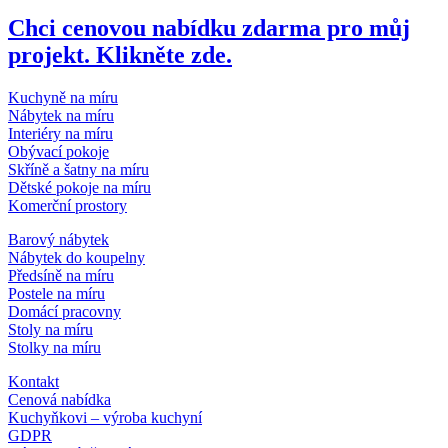
Chci cenovou nabídku zdarma pro můj
projekt. Klikněte zde.
Kuchyně na míru
Nábytek na míru
Interiéry na míru
Obývací pokoje
Skříně a šatny na míru
Dětské pokoje na míru
Komerční prostory
Barový nábytek
Nábytek do koupelny
Předsíně na míru
Postele na míru
Domácí pracovny
Stoly na míru
Stolky na míru
Kontakt
Cenová nabídka
Kuchyňkovi – výroba kuchyní
GDPR