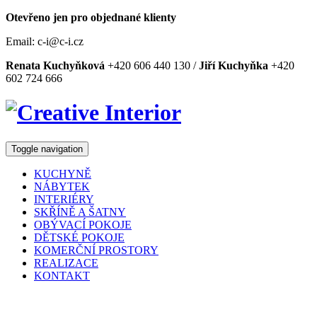
Otevřeno jen pro objednané klienty
Email: c-i@c-i.cz
Renata Kuchyňková
+420 606 440 130 /
Jiří Kuchyňka
+420
602 724 666
Toggle navigation
KUCHYNĚ
NÁBYTEK
INTERIÉRY
SKŘÍNĚ A ŠATNY
OBÝVACÍ POKOJE
DĚTSKÉ POKOJE
KOMERČNÍ PROSTORY
REALIZACE
KONTAKT