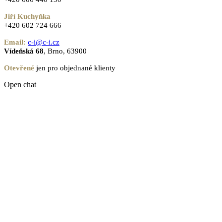
Jiří Kuchyňka
+420 602 724 666
Email:
c-i@c-i.cz
Vídeňská 68
, Brno, 63900
Otevřené
jen pro objednané klienty
Open chat