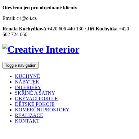
Otevřeno jen pro objednané klienty
Email: c-i@c-i.cz
Renata Kuchyňková
+420 606 440 130 /
Jiří Kuchyňka
+420
602 724 666
Toggle navigation
KUCHYNĚ
NÁBYTEK
INTERIÉRY
SKŘÍNĚ A ŠATNY
OBÝVACÍ POKOJE
DĚTSKÉ POKOJE
KOMERČNÍ PROSTORY
REALIZACE
KONTAKT