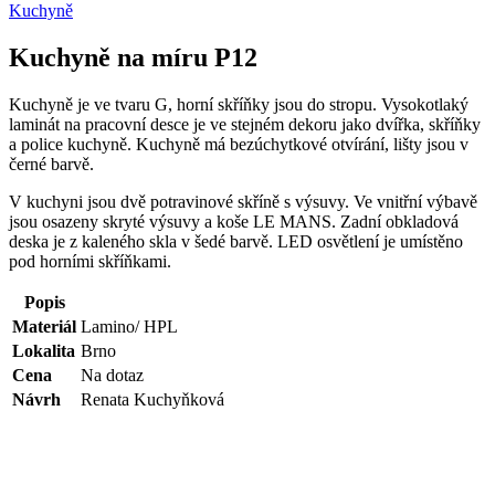
Kuchyně
Kuchyně na míru P12
Kuchyně je ve tvaru G, horní skříňky jsou do stropu. Vysokotlaký
laminát na pracovní desce je ve stejném dekoru jako dvířka, skříňky
a police kuchyně. Kuchyně má bezúchytkové otvírání, lišty jsou v
černé barvě.
V kuchyni jsou dvě potravinové skříně s výsuvy. Ve vnitřní výbavě
jsou osazeny skryté výsuvy a koše LE MANS. Zadní obkladová
deska je z kaleného skla v šedé barvě. LED osvětlení je umístěno
pod horními skříňkami.
Popis
Materiál
Lamino/ HPL
Lokalita
Brno
Cena
Na dotaz
Návrh
Renata Kuchyňková