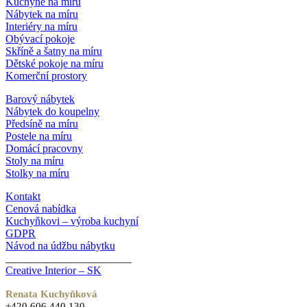
Kuchyně na míru
Nábytek na míru
Interiéry na míru
Obývací pokoje
Skříně a šatny na míru
Dětské pokoje na míru
Komerční prostory
Barový nábytek
Nábytek do koupelny
Předsíně na míru
Postele na míru
Domácí pracovny
Stoly na míru
Stolky na míru
Kontakt
Cenová nabídka
Kuchyňkovi – výroba kuchyní
GDPR
Návod na údžbu nábytku
_______________________
Creative Interior – SK
Renata Kuchyňková
+420 606 440 130