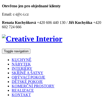
Otevřeno jen pro objednané klienty
Email: c-i@c-i.cz
Renata Kuchyňková
+420 606 440 130 /
Jiří Kuchyňka
+420
602 724 666
Toggle navigation
KUCHYNĚ
NÁBYTEK
INTERIÉRY
SKŘÍNĚ A ŠATNY
OBÝVACÍ POKOJE
DĚTSKÉ POKOJE
KOMERČNÍ PROSTORY
REALIZACE
KONTAKT