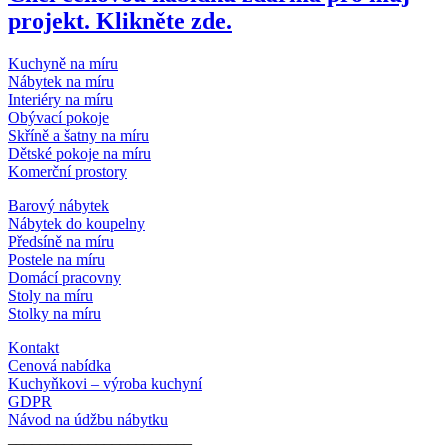
projekt. Klikněte zde.
Kuchyně na míru
Nábytek na míru
Interiéry na míru
Obývací pokoje
Skříně a šatny na míru
Dětské pokoje na míru
Komerční prostory
Barový nábytek
Nábytek do koupelny
Předsíně na míru
Postele na míru
Domácí pracovny
Stoly na míru
Stolky na míru
Kontakt
Cenová nabídka
Kuchyňkovi – výroba kuchyní
GDPR
Návod na údžbu nábytku
_______________________