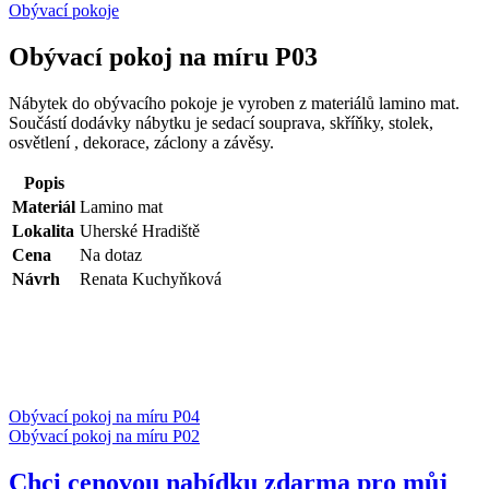
Obývací pokoje
Obývací pokoj na míru P03
Nábytek do obývacího pokoje je vyroben z materiálů lamino mat.
Součástí dodávky nábytku je sedací souprava, skříňky, stolek,
osvětlení , dekorace, záclony a závěsy.
Popis
Materiál
Lamino mat
Lokalita
Uherské Hradiště
Cena
Na dotaz
Návrh
Renata Kuchyňková
Obývací pokoj na míru P04
Obývací pokoj na míru P02
Chci cenovou nabídku zdarma pro můj